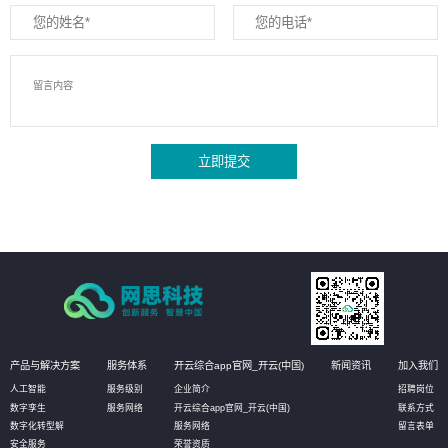
立即提交
产品与解决方案
服务体系
开云综合app官网_开云(中国)
新闻资讯
加入我们
人工智能
服务级别
企业简介
招聘岗位
数字孪生
服务网络
开云综合app官网_开云(中国)
联系方式
数字化转型解
服务网络
留言表单
安全服务
荣誉资质