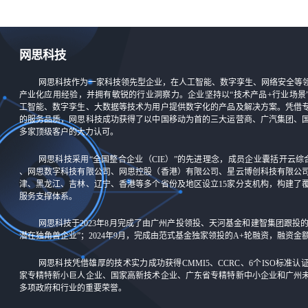
网思科技
网思科技作为一家科技领先型企业，在人工智能、数字孪生、网络安全等
产业化应用经验，并拥有敏锐的行业洞察力。企业坚持以“技术产品+行业场景
工智能、数字孪生、大数据等技术为用户提供数字化的产品及解决方案。凭借
的服务品质，网思科技成功获得了以中国移动为首的三大运营商、广汽集团、
多家顶级客户的大力认可。
网思科技采用“全国整合企业（CIE）”的先进理念，成员企业囊括开云综合a
、网思数字科技有限公司、网思控股（香港）有限公司、星云博创科技有限公
津、黑龙江、吉林、辽宁、香港等多个省份及地区设立15家分支机构，构建了
服务支撑体系。
网思科技于2023年8月完成了由广州产投领投、天河基金和建智集团跟投
潜在独角兽企业”；2024年9月，完成由范式基金独家领投的A+轮融资，融资
网思科技凭借雄厚的技术实力成功获得CMMI5、CCRC、6个ISO标准
家专精特新小巨人企业、国家高新技术企业、广东省专精特新中小企业和广州
多项政府和行业的重要荣誉。