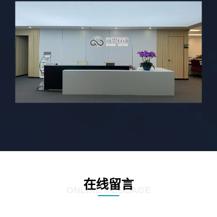
在线留言
ONLINE MESSAGE