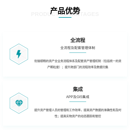
产品优势
PRODUCT ADVANTAGES
全流程
全流程及配套管理体制
衔接顺畅的资产全业务流程体系及配套资产管理机制（包括统一的资
产颗粒度）；提升跨部门的流程效率及数据归集
集成
APP及GIS集成
提升资产管理人员的管理和工作效率，提高资产数据的准确性和及时
性；提高实物资产的动态跟踪和管控