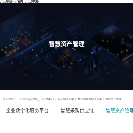
开云综合app官网_开云(中国)
智慧资产管理
当前位置：
开云综合app官网_开云(中国)
>
产品与解决方案
>
数字化转型解决方案
>
智慧资产管理
企业数字化服务平台
智慧采购供应链
智慧资产管