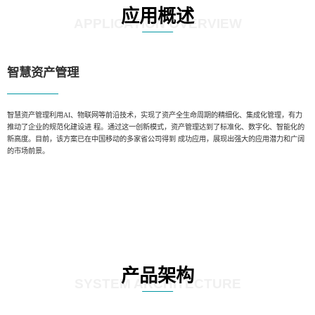
应用概述
APPLICATION OVERVIEW
智慧资产管理
智慧资产管理利用AI、物联网等前沿技术，实现了资产全生命周期的精细化、集成化管理，有力
推动了企业的规范化建设进 程。通过这一创新模式，资产管理达到了标准化、数字化、智能化的
新高度。目前，该方案已在中国移动的多家省公司得到 成功应用，展现出强大的应用潜力和广阔
的市场前景。
产品架构
SYSTEM ARCHITECTURE