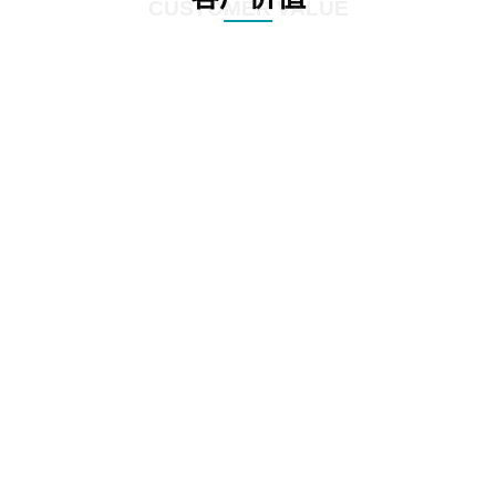
CUSTOMER VALUE
01
优化管理流程，建立规范化的流程体系，提升资产管理水平
02
提供便利的信息化支持手段，提升企业资产动态跟踪管理水平，提升资产管控
能力
03
建立资产多维度数据规范体系，多角度提供资产信息数据
04
建立资产成本与业务效益分析体系，深入开展资产分析