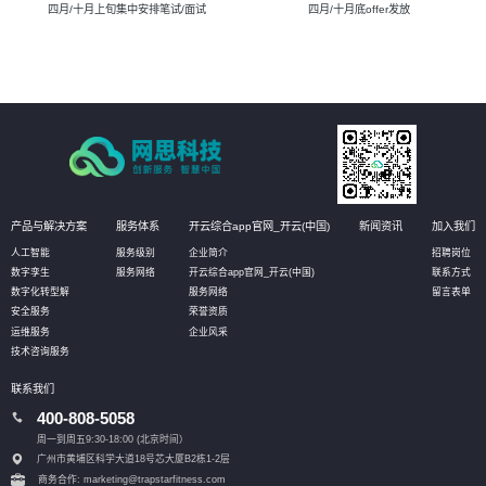
四月/十月上旬集中安排笔试/面试
四月/十月底offer发放
产品与解决方案
服务体系
开云综合app官网_开云(中国)
新闻资讯
加入我们
人工智能
服务级别
企业简介
招聘岗位
数字孪生
服务网络
开云综合app官网_开云(中国)
联系方式
数字化转型解
服务网络
留言表单
安全服务
荣誉资质
运维服务
企业风采
技术咨询服务
联系我们
400-808-5058
周一到周五9:30-18:00 (北京时间）
广州市黄埔区科学大道18号芯大厦B2栋1-2层
商务合作: marketing@trapstarfitness.com