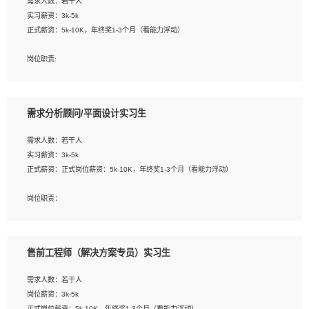
需求人数：若干人
1. 熟悉 Javascript, CSS, HTML, Vue, Git;
实习薪资：3k-5k
2. 熟悉前端常用框架, 能独立完成设计给予的 UI 效果;
正式薪资：5k-10K，年终奖1-3个月（看能力浮动）
3. 有良好的代码习惯, 低级错误出现频率低;
4. 具备优秀的沟通和协调能力，能承受比较大的工作压力;
岗位职责:
5. 自我驱动力强, 能自主学习新知识新技术, 并具有较强的自学能力;
1. 为企业客户提供软件技术服务。包括安装、升级、配置、调优、故障诊断等工
6. 了解前端设计及后端开发, 可快速和同事对接工作;
作；
7. 了解或熟悉 WebGL 及相关框架优先。
2. 在此基础上，并能为客户提供客户化技术支持方案，提升软件使用效率与价值。
需求分析顾问/平面设计实习生
任职要求:
需求人数：若干人
1. 计算机专业相关背景；
实习薪资：3k-5k
2. 自我学习和动手能力强，对操作系统、数据库有一定基础和兴趣；
正式薪资：正式岗位薪资：5k-10K，年终奖1-3个月（看能力浮动）
3.沟通能力强、有基础客户服务意识。
岗位职责：
1、 沟通客户需求，分析其实施的可行性，辅助项目经理完成展示策划、设计；
2、 把握设计时间节点，控制设计进度，完成展示设计任务；
3、配合平面设计师完成项目最终的整体汇报方案；参与项目例会，项目完工总结报
售前工程师（解决方案专员）实习生
告，设计项目文件管理和资料库维护；
4、 创新设计表现形式，优化流程、提高设计工作效率；
需求人数：若干人
5、 设计内容包括但不限于：展厅/博物馆/展馆的规划与空间设计，人机界面设计，
岗位薪资：3k-5k
标志及吉祥物设计，效果图后期处理等。
正式岗位薪资：5k-10K，年终奖1-3个月（看能力浮动）