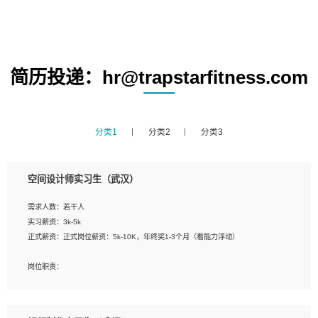
简历投递：hr@trapstarfitness.com
分类1
分类2
分类3
空间设计师实习生（武汉）
需求人数：若干人
实习薪资：3k-5k
正式薪资：正式岗位薪资：5k-10K，年终奖1-3个月（看能力浮动）
岗位职责：
1、 沟通客户需求，分析其实施的可行性，辅助项目经理完成展示策划、设计；
2、 把握设计时间节点，控制设计进度，完成展示设计任务；
3、配合平面设计师完成项目最终的整体汇报方案；参与项目例会，项目完工总结报