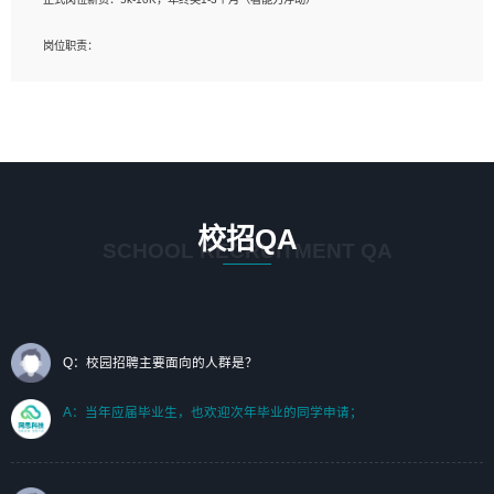
岗位要求：
岗位职责：
1、艺术设计类相关专业；（其中需求分析顾问不限专业）
1、完成主要工作：项目解决方案策划与编写，项目投标方案编写、项目申报方案编
2、热爱展览展示设计工作，熟悉行业动向，设计专业知识和产品专业知识；
写；
3、具有良好的人际沟通、准确判断客户需求并执行的能力、较强的团队合作能力和
2、人才队伍建设：完善SPL人才沉淀，积聚力量，为公司各省项目打单提供全面支
服务意识。
撑。
任职要求：
1. 熟悉 Javascript, CSS, HTML, Vue, Git;
校招QA
2. 熟悉 前端常用框架, 能独立完成设计给予的 UI 效果;
SCHOOL RECRUITMENT QA
3. 有良好的代码习惯, 低级错误出现频率低;
4. 具备优秀的沟通和协调能力，能承受比较大的工作压力;
5. 自我驱动力强, 能自主学习新知识新技术, 并具有较强的自学能力;
6. 了解前端设计及后端开发, 可快速和同事对接工作;
7. 了解或熟悉 WebGL 及相关框架优先。
Q：校园招聘主要面向的人群是？
（岗位人员专职于行业应用解决方案、项目申报方案、投标方案的策划编写）
A：当年应届毕业生，也欢迎次年毕业的同学申请；