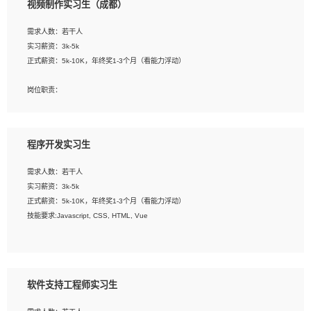
视频制作实习生（成都）
告，设计项目文件管理和资料库维护；
4、 创新设计表现形式，优化流程、提高设计工作效率；
需求人数：若干人
5、 设计内容包括但不限于：展厅/博物馆/展馆的规划与空间设计，人机界面设计，
实习薪资：3k-5k
标志及吉祥物设计，效果图后期处理等。
正式薪资：5k-10K，年终奖1-3个月（看能力浮动）
岗位要求：
岗位职责：
1、艺术设计类相关专业；
1、各类企业宣传片视频的剪辑和片头片尾包装；
2、热爱展览展示设计工作，熟悉行业动向，设计专业知识和产品专业知识；
2、广告片的后期剪辑与整体特效合成；
3、具有良好的人际沟通、准确判断客户需求并执行的能力、较强的团队合作能力和
3、特效及动画制作并了解后期合成软件。
服务意识。
程序开发实习生
岗位要求：
需求人数：若干人
1、热爱影视，责任心强，有强烈的兴趣和后期制作的主观能动性；
实习薪资：3k-5k
2、熟练使用After Effect、Photo Shop、熟练掌握视频剪辑和特效包装软件；
正式薪资：5k-10K，年终奖1-3个月（看能力浮动）
3、能对影片后期进行整体调色控制，具备一定审美感；
技能要求:Javascript, CSS, HTML, Vue
4、在剪辑上会思考，有一定编导思维；
5、踏实， 勤奋，愿意在工作中不断学习，提高自我；
工作职责：
6、能与同事友好相处。
1. 负责公司的前端项目的开发;
2. 负责公司已有项目的维护及迭代;
软件支持工程师实习生
工作要求: